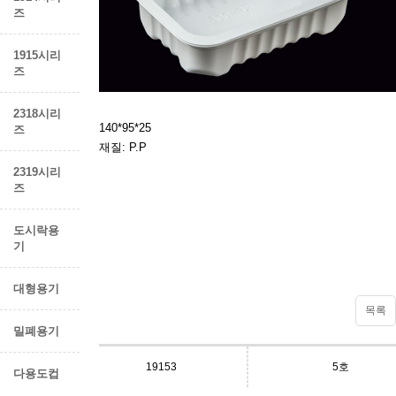
즈
1915시리
즈
2318시리
140*95*25
즈
재질: P.P
2319시리
즈
도시락용
기
대형용기
목록
밀폐용기
19153
5호
다용도컵