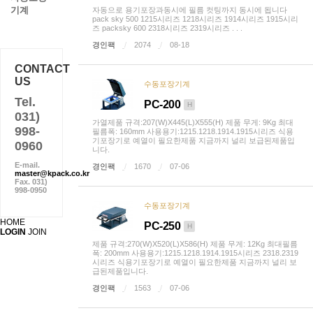
기계
자동으로 용기포장과동시에 필름 컷팅까지 동시에 됩니다
pack sky 500 1215시리즈 1218시리즈 1914시리즈 1915시리
즈 packsky 600 2318시리즈 2319시리즈 . . .
경인팩
2074
08-18
CONTACT
US
수동포장기계
Tel.
PC-200
H
031)
가열제품 규격:207(W)X445(L)X555(H) 제품 무게: 9Kg 최대
998-
필름폭: 160mm 사용용기:1215.1218.1914.1915시리즈 식용
기포장기로 예열이 필요한제품 지금까지 널리 보급된제품입
0960
니다.
E-mail.
경인팩
1670
07-06
master@kpack.co.kr
Fax. 031)
998-0950
수동포장기계
HOME
PC-250
H
LOGIN
JOIN
제품 규격:270(W)X520(L)X586(H) 제품 무게: 12Kg 최대필름
폭: 200mm 사용용기:1215.1218.1914.1915시리즈 2318.2319
시리즈 식용기포장기로 예열이 필요한제품 지금까지 널리 보
급된제품입니다.
경인팩
1563
07-06