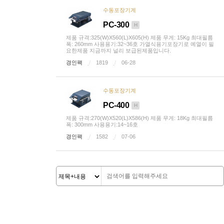
수동포장기계
PC-300
H
제품 규격:325(W)X560(L)X605(H) 제품 무게: 15Kg 최대필름
폭: 260mm 사용용기:32~36호 가열식용기포장기로 예열이 필
요한제품 지금까지 널리 보급된제품입니다.
경인팩
1819
06-28
수동포장기계
PC-400
H
제품 규격:270(W)X520(L)X586(H) 제품 무게: 18Kg 최대필름
폭: 300mm 사용용기:14~16호
경인팩
1582
07-06