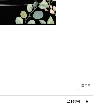
목록
1215뚜껑