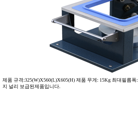
제품 규격:325(W)X560(L)X605(H) 제품 무게: 15Kg 최
지 널리 보급된제품입니다.