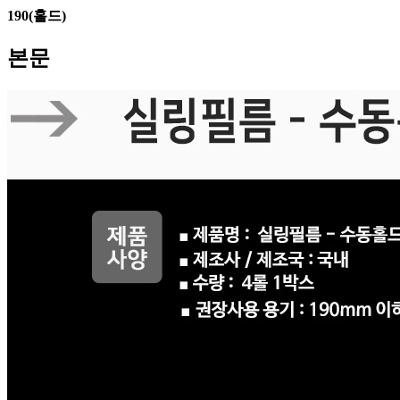
190(홀드)
본문