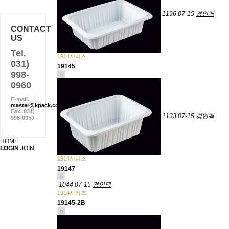
1196
07-15
경인팩
CONTACT
US
Tel.
1914시리즈
031)
19145
998-
H
0960
E-mail.
master@kpack.co.kr
Fax. 031)
1133
07-15
경인팩
998-0950
HOME
LOGIN
JOIN
1914시리즈
19147
H
1044
07-15
경인팩
1914시리즈
19145-2B
H