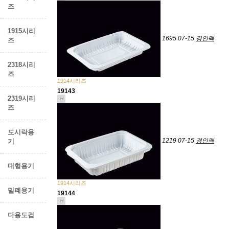
즈
1915시리
1695
07-15
경인팩
즈
2318시리
즈
1914시리즈
19143
2319시리
H
즈
도시락용
1219
07-15
경인팩
기
대형용기
1914시리즈
밀폐용기
19144
H
다용도컵